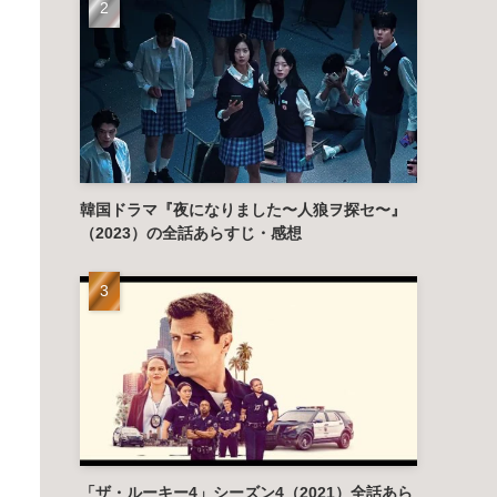
韓国ドラマ『夜になりました〜人狼ヲ探セ〜』
（2023）の全話あらすじ・感想
「ザ・ルーキー4」シーズン4（2021）全話あら