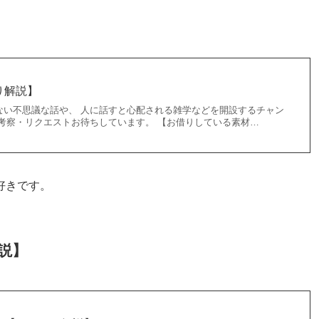
り解説】
ない不思議な話や、 人に話すと心配される雑学などを開設するチャン
で考察・リクエストお待ちしています。 【お借りしている素材…
好きです。
説】