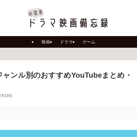
映画
ドラマ
ゲーム
ャンル別のおすすめYouTubeまとめ・
2月19日
。