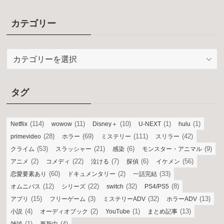
カテゴリー
カ
テ
ゴ
リ
タグ
ー
(114)
(11)
(10)
(1)
(1)
Netflix
wowow
Disney＋
U-NEXT
hulu
(28)
(69)
(111)
(42)
primevideo
ホラー
ミステリー
スリラー
(53)
(21)
(6)
(9)
クライム
スラッシャー
感染
モンスター・アニマル
(2)
(22)
(7)
(6)
(56)
アニメ
コメディ
泣ける
探偵
イケメン
(60)
(2)
(33)
恋愛要素あり
ドキュメンタリー
一話完結
(12)
(22)
(32)
(8)
オムニバス
シリーズ
switch
PS4/PS5
(15)
(3)
(32)
(13)
アプリ
フリーゲーム
ミステリーADV
ホラーADV
(4)
(2)
(1)
(13)
小説
オーディオブック
YouTube
まとめ記事
(1)
(4)
雑談
更新中