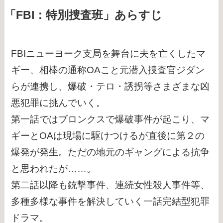
「FBI：特別捜査班」あらすじ
FBIニューヨーク支局を舞台に夫を亡くしたマ
ギー、相棒の通称OAこと元潜入捜査官ジダン
らが連携し、爆破・テロ・誘拐等さまざまな凶
悪犯罪に挑んでいく。
第一話ではブロンクスで爆破事件が起こり、マ
ギーとOAは現場に駆けつけるが直後に第２の
爆発が発生。ただの地元のギャングによる抗争
と思われたが……。
第二話以降も銃撃事件、連続女性殺人事件等、
多種多様な事件を解決していく一話完結型犯罪
ドラマ。