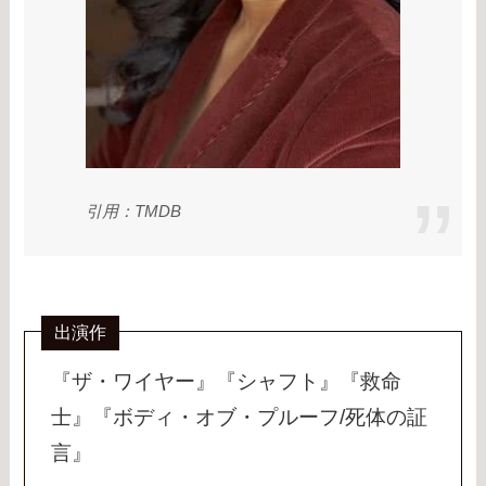
引用：TMDB
出演作
『ザ・ワイヤー』『シャフト』『救命
士』『ボディ・オブ・プルーフ/死体の証
言』