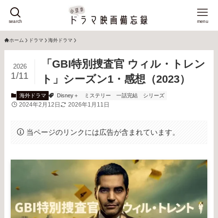
search
menu
ホーム
ドラマ
海外ドラマ
「GBI特別捜査官 ウィル・トレン
2026
1/11
ト」シーズン1・感想（2023）
海外ドラマ
Disney＋
ミステリー
一話完結
シリーズ
2024年2月12日
2026年1月11日
当ページのリンクには広告が含まれています。