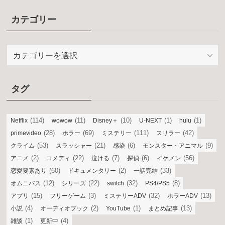
カテゴリー
カ
テ
ゴ
リ
タグ
ー
(114)
(11)
(10)
(1)
(1)
Netflix
wowow
Disney＋
U-NEXT
hulu
(28)
(69)
(111)
(42)
primevideo
ホラー
ミステリー
スリラー
(53)
(21)
(6)
(9)
クライム
スラッシャー
感染
モンスター・アニマル
(2)
(22)
(7)
(6)
(56)
アニメ
コメディ
泣ける
探偵
イケメン
(60)
(2)
(33)
恋愛要素あり
ドキュメンタリー
一話完結
(12)
(22)
(32)
(8)
オムニバス
シリーズ
switch
PS4/PS5
(15)
(3)
(32)
(13)
アプリ
フリーゲーム
ミステリーADV
ホラーADV
(4)
(2)
(1)
(13)
小説
オーディオブック
YouTube
まとめ記事
(1)
(4)
雑談
更新中