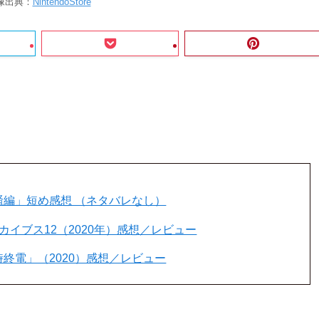
像出典：
NintendoStore
1 潮騒編」短め感想 （ネタバレなし）
アーカイブス12（2020年）感想／レビュー
 臨時終電」（2020）感想／レビュー