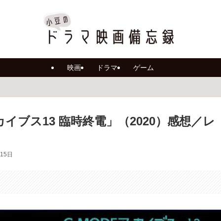
映画
ドラマ
ゲーム
ーカイブス13 臨時終電」（2020）感想／レ
月15日
。