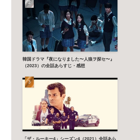
韓国ドラマ『夜になりました〜人狼ヲ探セ〜』
（2023）の全話あらすじ・感想
「ザ・ルーキー4」シーズン4（2021）全話あら