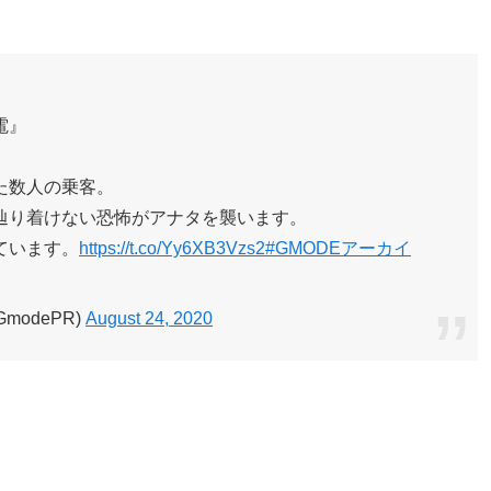
電』
た数人の乗客。
辿り着けない恐怖がアナタを襲います。
ています。
https://t.co/Yy6XB3Vzs2
#GMODEアーカイ
modePR)
August 24, 2020