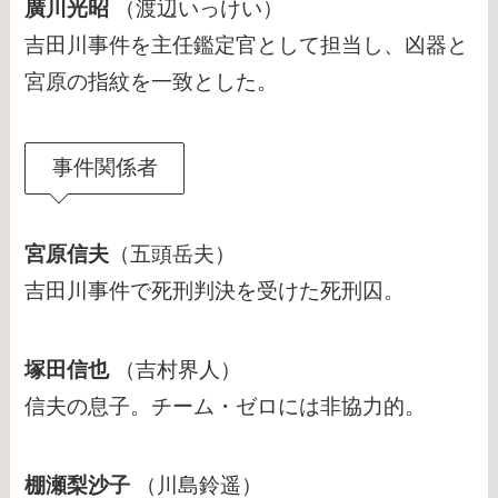
廣川光昭
（渡辺いっけい）
吉田川事件を主任鑑定官として担当し、凶器と
宮原の指紋を一致とした。
事件関係者
宮原信夫
（五頭岳夫）
吉田川事件で死刑判決を受けた死刑囚。
塚田信也
（吉村界人）
信夫の息子。チーム・ゼロには非協力的。
棚瀬梨沙子
（川島鈴遥）