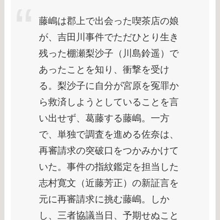
藤嶋は郡上で出会った喫茶店の娘
が、吉田川事件でただひとり生き
残った棚瀬梨沙子（川島鈴遥）で
あったことを知り、衝撃を受け
る。梨沙子に自分が宮原を冤罪か
ら救済しようとしていることを言
い出せず、葛藤する藤嶋。一方
で、単独で調査を進める佐奈は、
再審請求の突破口をつかみかけて
いた。事件の指紋鑑定を担当した
志村寛文（近藤芳正）の新証言を
元に再審請求に挑む藤嶋。しか
し、三者協議当日、予期せぬこと