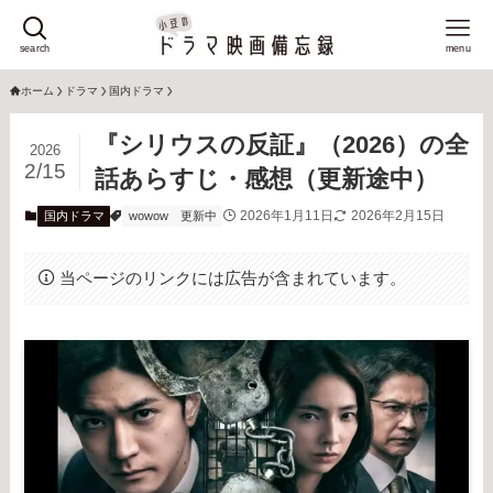
search
menu
ホーム
ドラマ
国内ドラマ
『シリウスの反証』（2026）の全
2026
2/15
話あらすじ・感想（更新途中）
2026年1月11日
2026年2月15日
国内ドラマ
wowow
更新中
当ページのリンクには広告が含まれています。