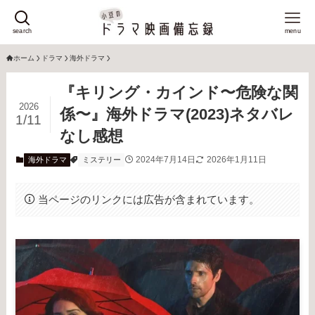
search
menu
ホーム
ドラマ
海外ドラマ
『キリング・カインド〜危険な関
2026
係〜』海外ドラマ(2023)ネタバレ
1/11
なし感想
2024年7月14日
2026年1月11日
海外ドラマ
ミステリー
当ページのリンクには広告が含まれています。