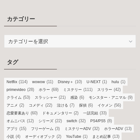
カテゴリー
カ
テ
ゴ
リ
タグ
ー
(114)
(11)
(10)
(1)
(1)
Netflix
wowow
Disney＋
U-NEXT
hulu
(28)
(69)
(111)
(42)
primevideo
ホラー
ミステリー
スリラー
(53)
(21)
(6)
(9)
クライム
スラッシャー
感染
モンスター・アニマル
(2)
(22)
(7)
(6)
(56)
アニメ
コメディ
泣ける
探偵
イケメン
(60)
(2)
(33)
恋愛要素あり
ドキュメンタリー
一話完結
(12)
(22)
(32)
(8)
オムニバス
シリーズ
switch
PS4/PS5
(15)
(3)
(32)
(13)
アプリ
フリーゲーム
ミステリーADV
ホラーADV
(4)
(2)
(1)
(13)
小説
オーディオブック
YouTube
まとめ記事