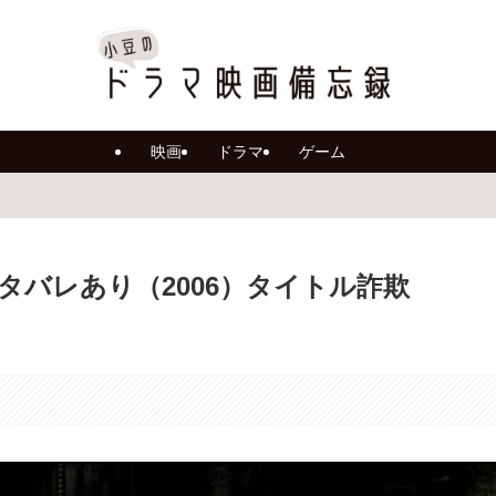
映画
ドラマ
ゲーム
タバレあり（2006）タイトル詐欺
日
。