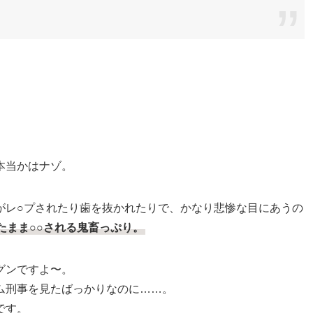
本当かはナゾ。
がレ○プされたり歯を抜かれたりで、かなり悲惨な目にあうの
たまま○○される鬼畜っぷり。
グンですよ〜。
ム刑事を見たばっかりなのに……。
です。