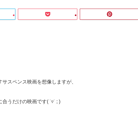
すサスペンス映画を想像しますが、
けの映画です( ˙▿˙ ; )