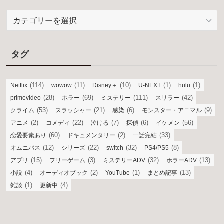
カ
テ
ゴ
リ
タグ
ー
(114)
(11)
(10)
(1)
(1)
Netflix
wowow
Disney＋
U-NEXT
hulu
(28)
(69)
(111)
(42)
primevideo
ホラー
ミステリー
スリラー
(53)
(21)
(6)
(9)
クライム
スラッシャー
感染
モンスター・アニマル
(2)
(22)
(7)
(6)
(56)
アニメ
コメディ
泣ける
探偵
イケメン
(60)
(2)
(33)
恋愛要素あり
ドキュメンタリー
一話完結
(12)
(22)
(32)
(8)
オムニバス
シリーズ
switch
PS4/PS5
(15)
(3)
(32)
(13)
アプリ
フリーゲーム
ミステリーADV
ホラーADV
(4)
(2)
(1)
(13)
小説
オーディオブック
YouTube
まとめ記事
(1)
(4)
雑談
更新中