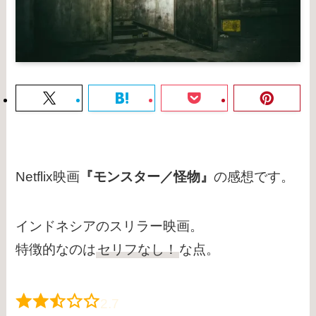
Netflix映画
『モンスター／怪物』
の感想です。
インドネシアのスリラー映画。
特徴的なのは
セリフなし！
な点。
2.7