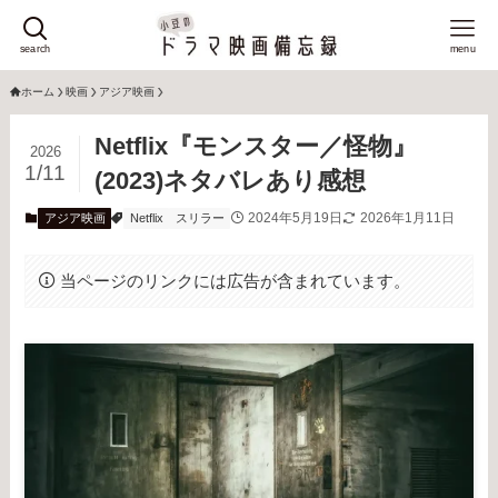
search
menu
ホーム
映画
アジア映画
Netflix『モンスター／怪物』
2026
1/11
(2023)ネタバレあり感想
2024年5月19日
2026年1月11日
アジア映画
Netflix
スリラー
当ページのリンクには広告が含まれています。