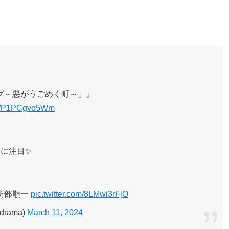
グ～悪がうごめく町～」』
.co/P1PCgvo5Wm
相に注目✨
諏訪部順一
pic.twitter.com/8LMwi3rFjO
rama)
March 11, 2024