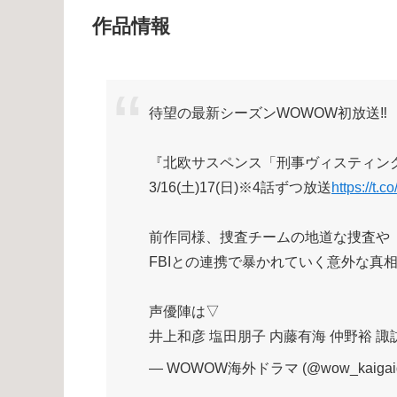
作品情報
待望の最新シーズンWOWOW初放送‼
『北欧サスペンス「刑事ヴィスティン
3/16(土)17(日)※4話ずつ放送
https://t
前作同様、捜査チームの地道な捜査や
FBIとの連携で暴かれていく意外な真
声優陣は▽
井上和彦 塩田朋子 内藤有海 仲野裕 
— WOWOW海外ドラマ (@wow_kaigaid