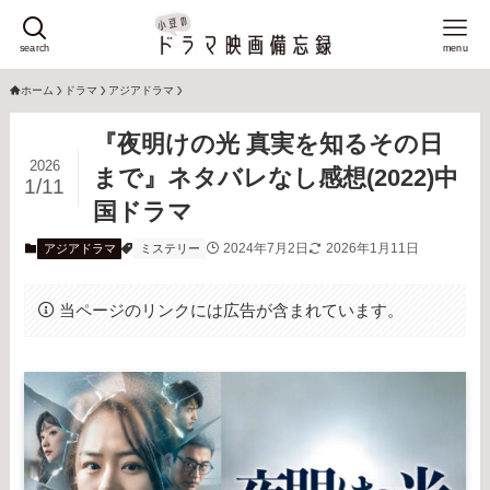
search
menu
ホーム
ドラマ
アジアドラマ
『夜明けの光 真実を知るその日
2026
まで』ネタバレなし感想(2022)中
1/11
国ドラマ
2024年7月2日
2026年1月11日
アジアドラマ
ミステリー
当ページのリンクには広告が含まれています。