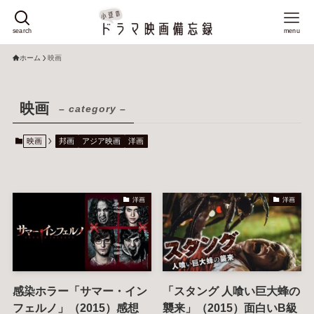
search
menu
ホーム
映画
映画
– category –
映画
邦画
アジア映画
洋画
洋画
洋画
感染ホラー「サマー・イン
「スタング 人喰い巨大蜂の
フェルノ」（2015）感想
襲来」（2015）面白いB級