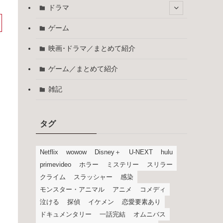
ドラマ
ゲーム
映画･ドラマ／まとめて紹介
ゲーム／まとめて紹介
雑記
タグ
Netflix
wowow
Disney＋
U-NEXT
hulu
primevideo
ホラー
ミステリー
スリラー
クライム
スラッシャー
感染
モンスター・アニマル
アニメ
コメディ
泣ける
探偵
イケメン
恋愛要素あり
ドキュメンタリー
一話完結
オムニバス