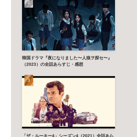
韓国ドラマ『夜になりました〜人狼ヲ探セ〜』
（2023）の全話あらすじ・感想
「ザ・ルーキー4」シーズン4（2021）全話あら