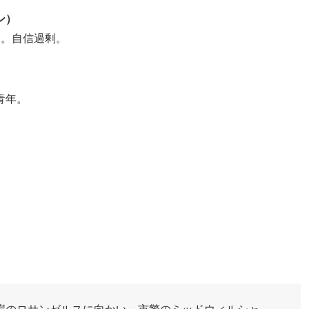
ン）
る。自信過剰。
青年。