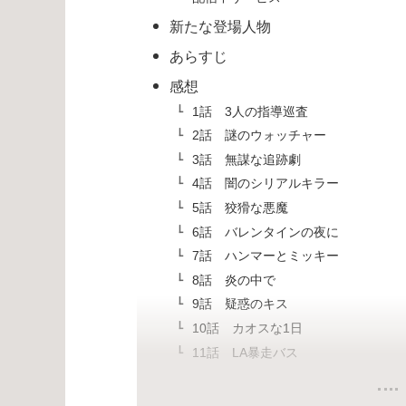
新たな登場人物
あらすじ
感想
1話 3人の指導巡査
2話 謎のウォッチャー
3話 無謀な追跡劇
4話 闇のシリアルキラー
5話 狡猾な悪魔
6話 バレンタインの夜に
7話 ハンマーとミッキー
8話 炎の中で
9話 疑惑のキス
10話 カオスな1日
11話 LA暴走バス