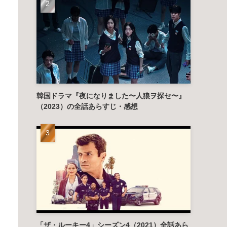
韓国ドラマ『夜になりました〜人狼ヲ探セ〜』
（2023）の全話あらすじ・感想
「ザ・ルーキー4」シーズン4（2021）全話あら