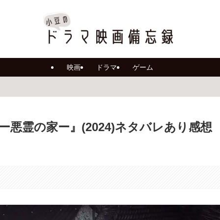
映画
ドラマ
ゲーム
スー悪霊の家ー』(2024)ネタバレあり感想
。